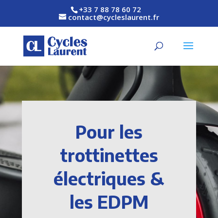
+33 7 88 78 60 72
contact@cycleslaurent.fr
Pour les
trottinettes
électriques &
les EDPM