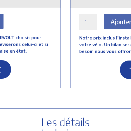
quantité
Ajouter
de
VIRVOLT
900
 VIRVOLT choisit pour
Notre prix inclus l’inst
Starter
éviserons celui-ci et si
votre vélo. Un bilan sera
mise en état.
besoin nous vous offrons
€
Les détails