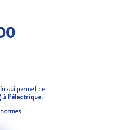
900
ain qui permet de
 à l’électrique
.
s normes.