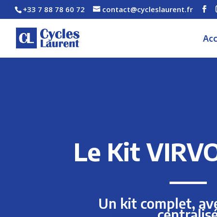
+33 7 88 78 60 72
contact@cycleslaurent.fr
Acc
Le Kit VIRV
Un kit complet, a
centralis