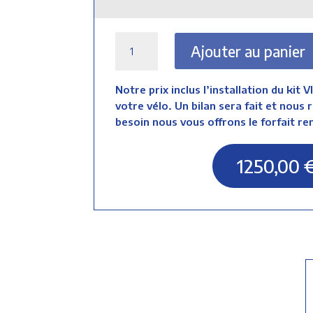
quantité
Ajouter au panier
de
VIRVOLT
900
Notre prix inclus l’installation du kit
Starter
votre vélo. Un bilan sera fait et nous r
besoin nous vous offrons le forfait re
1250,00