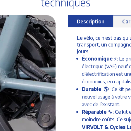
techniques
Description
Car
Le vélo, ce n’est pas qu
transport, un compagnon
jours.
Économique
⚡
: Le p
électrique (VAE) neuf 
d’électrification est un
économies, en capitalis
Durable
🌎
: Ce kit p
nouvel usage à votre v
avec de l’existant.
Réparable
🔧: Ce kit 
moindre coûts. Ce suje
VIRVOLT & Cycles L