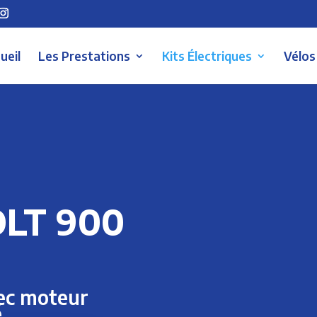
ueil
Les Prestations
Kits Électriques
Vélos
OLT 900
vec moteur
é