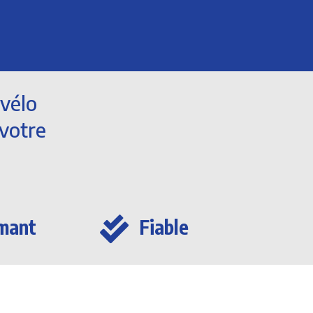
vélo
 votre
mant

Fiable