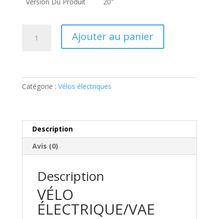
Version Du Produit
20″
quantité
Ajouter au panier
de
Vélo
électrique
pliant
City
Catégorie :
Vélos électriques
20,
moteur
central
Description
Avis (0)
Description
VÉLO
ÉLECTRIQUE/VAE