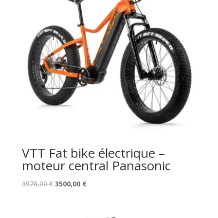
VTT Fat bike électrique –
moteur central Panasonic
Le
Le
3978,00
€
3500,00
€
prix
prix
initial
actuel
était :
est :